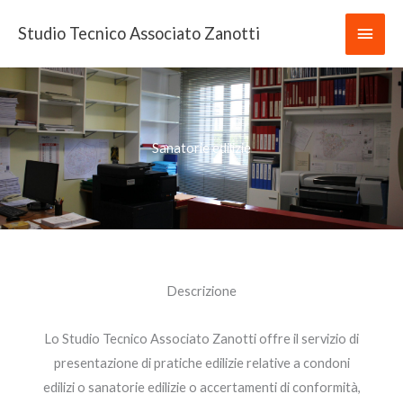
Vai
Men
Studio Tecnico Associato Zanotti
al
contenuto
princ
Sanatorie edilizie
Descrizione
Lo Studio Tecnico Associato Zanotti offre il servizio di
presentazione di pratiche edilizie relative a condoni
edilizi o sanatorie edilizie o accertamenti di conformità,