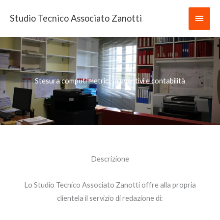
Vai
Men
Studio Tecnico Associato Zanotti
al
contenuto
princ
Stesura computi metrici, preventivi e contabilità
Descrizione
Lo Studio Tecnico Associato Zanotti offre alla propria
clientela il servizio di redazione di: