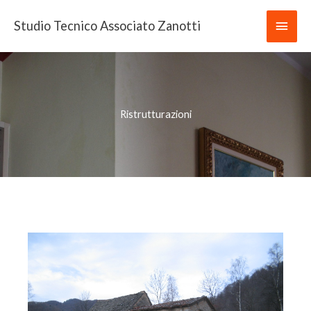
Vai
Men
Studio Tecnico Associato Zanotti
al
contenuto
princ
Ristrutturazioni